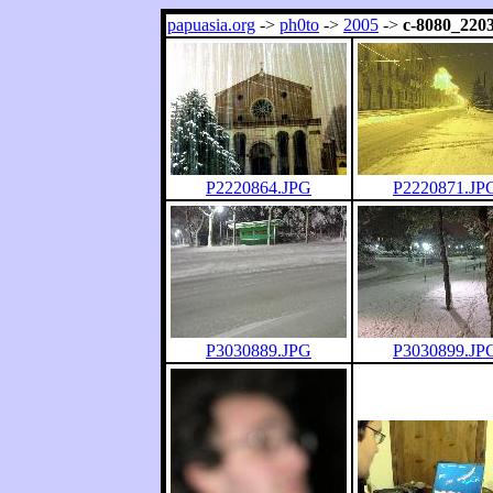
papuasia.org
->
ph0to
->
2005
->
c-8080_220
P2220864.JPG
P2220871.JP
P3030889.JPG
P3030899.JP